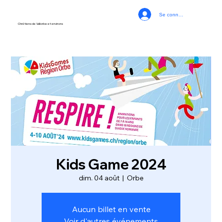
Se connecter
Chrétiens de Vallorbe et environs
Kids Game 2024
dim. 04 août
  |  
Orbe
Aucun billet en vente
Voir d'autres événements