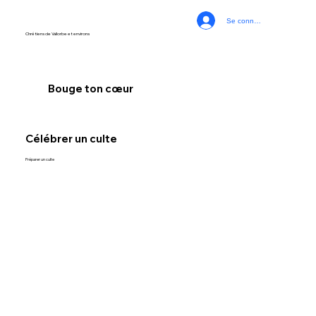
Se connecter
Chrétiens de Vallorbe et environs
Bouge ton cœur
Célébrer un culte
Préparer un culte