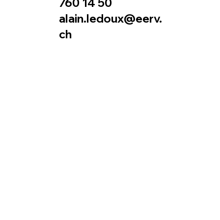
760 14 50
alain.ledoux@eerv.
ch